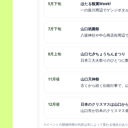
5月下旬
ほたる観賞Week!
一の坂川周辺でゲンジボタ
7月下旬
山口祇園祭
八坂神社や中心商店街周辺
8月上旬
山口七夕ちょうちんまつり
日本三大火祭りのひとつに
11月頃
山口天神祭
古くから続く伝統行事で、
12月頃
日本のクリスマスは山口か
山口市が日本のクリスマス
※イベントの開催時期や内容は年によって変わる場合があ