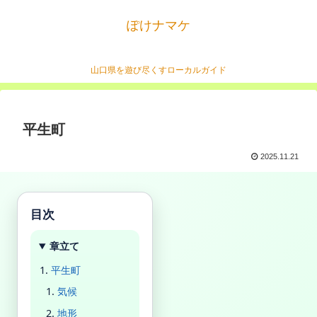
ぽけナマケ
山口県を遊び尽くすローカルガイド
平生町
2025.11.21
目次
章立て
平生町
気候
地形