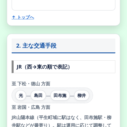
↑ トップへ
2. 主な交通手段
JR（西→東の順で表記）
至
下松・徳山 方面
—
—
—
光
島田
田布施
柳井
至
岩国・広島 方面
JR山陽本線（平生町域に駅はなく、田布施駅・柳
井駅などが最寄り）。駅は運用に応じて調整して