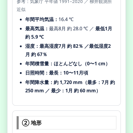
参考：気象庁 平年値 1991–2020 ／ 柳井観測所
近似
年間平均気温：
16.4 ℃
最高気温：
最高8月 約 28.0 ℃ ／
最低1月
約 5.9 ℃
湿度：
最高湿度7月 約 82％ ／最低湿度2
月 約 67％
年間積雪量：
ほとんどなし（0〜1 cm）
日照時間：
最長：10〜11月頃
年間降水量：
約 1,720 mm（最多：7月 約
250 mm ／ 最少：1月 約 60 mm）
② 地形