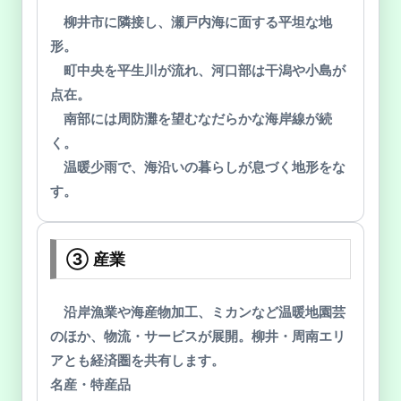
柳井市に隣接し、瀬戸内海に面する平坦な地
形。
町中央を平生川が流れ、河口部は干潟や小島が
点在。
南部には周防灘を望むなだらかな海岸線が続
く。
温暖少雨で、海沿いの暮らしが息づく地形をな
す。
③ 産業
沿岸漁業や海産物加工、ミカンなど温暖地園芸
のほか、物流・サービスが展開。柳井・周南エリ
アとも経済圏を共有します。
名産・特産品