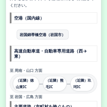
ください。
空港（国内線）
岩国錦帯橋空港（岩国市）
高速自動車道・自動車専用道路（西→
東）
至
周南・山口 方面
（近隣）徳
（近隣）熊
（近隣）玖
—
—
山東IC
毛IC
珂IC
至
岩国・広島 方面
主要道路（市町村を跨ぐもの）