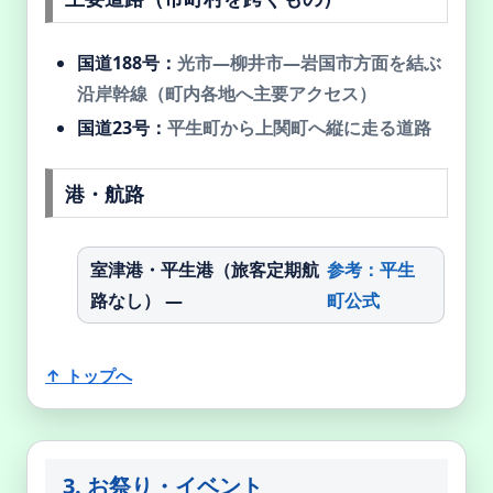
国道188号：
光市—柳井市—岩国市方面を結ぶ
沿岸幹線（町内各地へ主要アクセス）
国道23号：
平生町から上関町へ縦に走る道路
港・航路
室津港・平生港（旅客定期航
参考：平生
路なし） —
町公式
↑ トップへ
3. お祭り・イベント