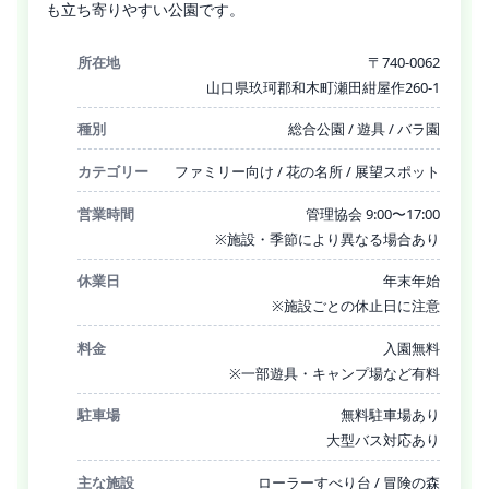
も立ち寄りやすい公園です。
所在地
〒740-0062
山口県玖珂郡和木町瀬田紺屋作260-1
種別
総合公園 / 遊具 / バラ園
カテゴリー
ファミリー向け / 花の名所 / 展望スポット
営業時間
管理協会 9:00〜17:00
※施設・季節により異なる場合あり
休業日
年末年始
※施設ごとの休止日に注意
料金
入園無料
※一部遊具・キャンプ場など有料
駐車場
無料駐車場あり
大型バス対応あり
主な施設
ローラーすべり台 / 冒険の森