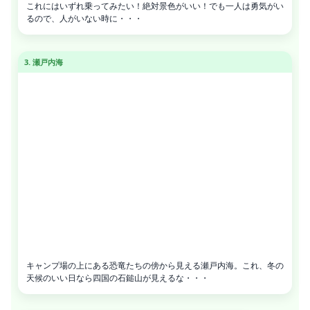
これにはいずれ乗ってみたい！絶対景色がいい！でも一人は勇気がい
るので、人がいない時に・・・
3. 瀬戸内海
キャンプ場の上にある恐竜たちの傍から見える瀬戸内海。これ、冬の
天候のいい日なら四国の石鎚山が見えるな・・・