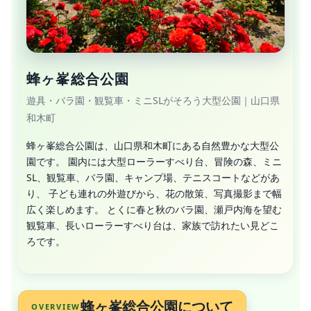
蜂ヶ峯総合公園
遊具・バラ園・観覧車・ミニSLがそろう大型公園｜山口県
和木町
蜂ヶ峯総合公園は、山口県和木町にある自然豊かな大型公
園です。 園内には大型ローラーすべり台、冒険の森、ミニ
SL、観覧車、バラ園、キャンプ場、テニスコートなどがあ
り、 子ども連れの外遊びから、花の散策、写真撮影まで幅
広く楽しめます。 とくに春と秋のバラ園、瀬戸内海を望む
観覧車、長いローラーすべり台は、家族で訪れたい見どこ
ろです。
蜂ヶ峯総合公園について
OVERVIEW