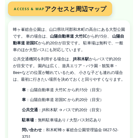
アクセスと周辺マップ
ACCESS & MAP
蜂ヶ峯総合公園は、山口県玖珂郡和木町の高台にある大型公園
です。 車の場合は、
山陽自動車道 大竹IC
から約15分、
山陽自
動車道 岩国IC
から約20分が目安です。 駐車場は無料で、一般
車のほか大型バスにも対応しています。
公共交通機関を利用する場合は、
JR和木駅
からバスで約20分
が目安です。 園内は広く、遊具エリア・バラ園・観覧車・
Bee+などの位置が離れているため、 小さな子ども連れの場合
は、最初に行きたい場所を決めておくと回りやすくなります。
車
：山陽自動車道 大竹IC から約15分（目安）
車
：山陽自動車道 岩国IC から約20分（目安）
公共交通
：JR和木駅 → バスで約20分（目安）
駐車場
：無料駐車場あり / 大型バス対応あり
問い合わせ
：和木町蜂ヶ峯総合公園管理協会 0827-52-
3751