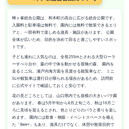
蜂ヶ峯総合公園は、和木町の高台に広がる総合公園です。
入園料と駐車場は無料で、園内には無料で散策できるエリ
アと、一部有料で楽しめる遊具・施設があります。 公園
全体が広いため、目的を決めて回ると過ごしやすいスポッ
トです。
子ども連れに人気なのは、全長255mとされる大型ローラ
ーすべり台や、森の中で体を動かせる冒険の森、 園内を
走るミニSL、瀬戸内海方面を見渡せる観覧車など。 ミニ
SLや観覧車は運行日が限られる場合があるため、訪問前
に公式サイトで確認しておくと安心です。
花の見どころとしては、山口県内でも規模の大きいバラ園
があります。 春は5月中旬から6月上旬ごろ、秋は10月ご
ろに見頃を迎えるとされ、色とりどりのバラと香りを楽し
めます。 園内には飲食・物販・イベントスペースを備え
た「Bee+」もあり、遊具だけでなく、休憩や散策目的で