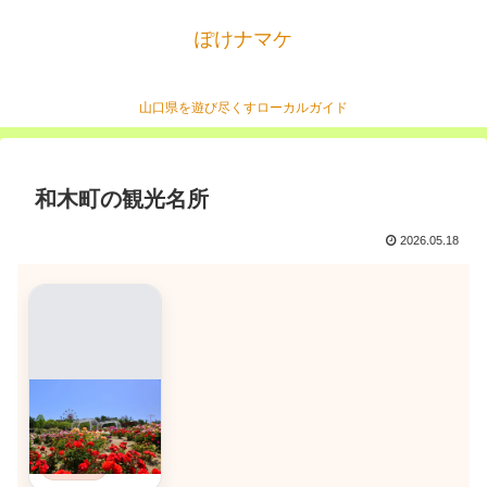
ぽけナマケ
山口県を遊び尽くすローカルガイド
和木町の観光名所
2026.05.18
蜂ヶ峯総合公園
和木町 / 総合公園 /
遊具 / バラ園
おすすめ