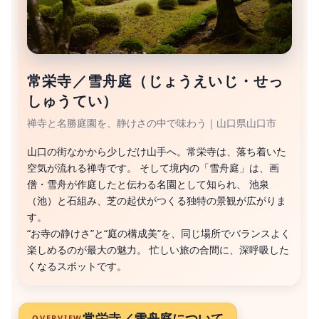
常栄寺／雪舟庭（じょうえいじ・せっ
しゅうてい）
禅寺と名勝庭園を、静けさの中で味わう｜山口県山口市
山口の街なかから少しだけ山手へ。常栄寺は、落ち着いた
空気が流れる禅寺です。 そして境内の「雪舟庭」は、画
僧・雪舟が作庭したと伝わる名園として知られ、 池泉
（池）と石組み、芝の起伏がつくる独特の景観が広がりま
す。
“お寺の静けさ”と“庭の構成美”を、同じ場所でバランスよく
楽しめるのが最大の魅力。 忙しい旅の合間に、深呼吸した
くなるスポットです。
常栄寺／雪舟庭について
OVERVIEW