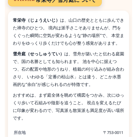
常栄寺（じょうえいじ）
は、山口の歴史とともに歩んでき
た禅寺のひとつ。 境内は派手さこそありませんが、門を
くぐった瞬間に空気が変わるような“静の場所”で、 本堂ま
わりをゆっくり歩くだけでも心が整う感覚があります。
雪舟庭（せっしゅうてい）
は、雪舟が築いたと伝わる庭園
で、国の名勝としても知られます。 池を中心に据えつ
つ、石の配置や地形のうねり、植栽の刈り込みが組み合わ
さり、 いわゆる「定番の枯山水」とは違う、どこか水墨
画的な“余白”が感じられるのが特徴です。
おすすめは、まず庭全体を眺めて構図をつかみ、次にゆっ
くり歩いて石組みや陰影を追うこと。 視点を変えるたび
に印象が変わるので、写真派も散策派も満足度が高い場所
です。
所在地
〒753-0011