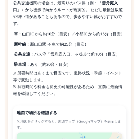
公共交通機関の場合は、最寄りのバス停（例：
「雪舟庭入
口」
）から徒歩で向かうルートが現実的。 ただし最後は坂道
や細い道があることもあるので、歩きやすい靴がおすすめで
す。
車
：山口IC から約10分（目安）／小郡IC から約15分（目安）
新幹線
：新山口駅 → 車で約25分（目安）
公共交通
：バス停「雪舟庭入口」→ 徒歩で約10分（目安）
駐車場
：あり（約30台・目安）
※ 所要時間はあくまで目安です。道路状況・季節・イベント
等で変動します。
※ 拝観時間や料金も変更の可能性があるため、直前に最新情
報を確認してください。
地図で場所を確認する
※ 地図をクリックすると、周辺マップ（Googleマップ）を表示しま
す。