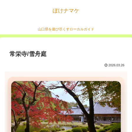
ぽけナマケ
山口県を遊び尽くすローカルガイド
常栄寺/雪舟庭
2026.03.26