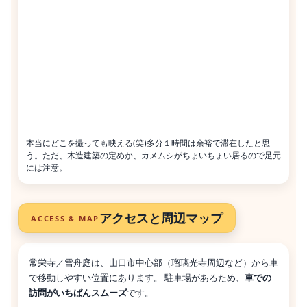
本当にどこを撮っても映える(笑)多分１時間は余裕で滞在したと思
う。ただ、木造建築の定めか、カメムシがちょいちょい居るので足元
には注意。
アクセスと周辺マップ
ACCESS & MAP
常栄寺／雪舟庭は、山口市中心部（瑠璃光寺周辺など）から車
で移動しやすい位置にあります。 駐車場があるため、
車での
訪問がいちばんスムーズ
です。