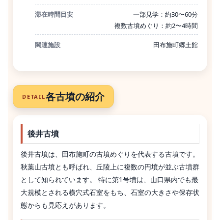
滞在時間目安
一部見学：約30〜60分
複数古墳めぐり：約2〜4時間
関連施設
田布施町郷土館
各古墳の紹介
DETAIL
後井古墳
後井古墳は、田布施町の古墳めぐりを代表する古墳です。
秋葉山古墳とも呼ばれ、丘陵上に複数の円墳が並ぶ古墳群
として知られています。 特に第1号墳は、山口県内でも最
大規模とされる横穴式石室をもち、石室の大きさや保存状
態からも見応えがあります。