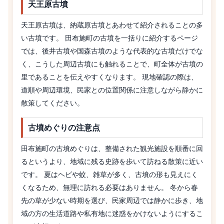
天王原古墳
天王原古墳は、納蔵原古墳とあわせて紹介されることの多
い古墳です。 田布施町の古墳を一括りに紹介するページ
では、後井古墳や国森古墳のような代表的な古墳だけでな
く、こうした周辺古墳にも触れることで、町全体が古墳の
里であることを伝えやすくなります。 現地確認の際は、
道順や周辺環境、民家との位置関係に注意しながら静かに
散策してください。
古墳めぐりの注意点
田布施町の古墳めぐりは、整備された観光施設を順番に回
るというより、地域に残る史跡を歩いて訪ねる散策に近い
です。 夏はヘビや蚊、雑草が多く、古墳の形も見えにく
くなるため、無理に訪れる必要はありません。 冬から春
先の草が少ない時期を選び、民家周辺では静かに歩き、地
域の方の生活道路や私有地に迷惑をかけないようにするこ