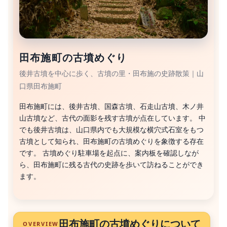
田布施町の古墳めぐり
後井古墳を中心に歩く、古墳の里・田布施の史跡散策｜山
口県田布施町
田布施町には、後井古墳、国森古墳、石走山古墳、木ノ井
山古墳など、古代の面影を残す古墳が点在しています。 中
でも後井古墳は、山口県内でも大規模な横穴式石室をもつ
古墳として知られ、田布施町の古墳めぐりを象徴する存在
です。 古墳めぐり駐車場を起点に、案内板を確認しなが
ら、田布施町に残る古代の史跡を歩いて訪ねることができ
ます。
田布施町の古墳めぐりについて
OVERVIEW