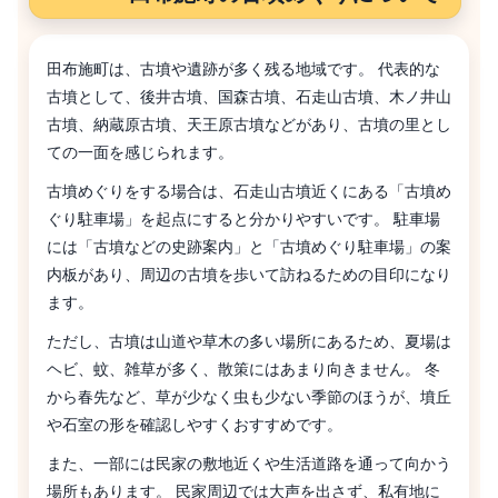
田布施町は、古墳や遺跡が多く残る地域です。 代表的な
古墳として、後井古墳、国森古墳、石走山古墳、木ノ井山
古墳、納蔵原古墳、天王原古墳などがあり、古墳の里とし
ての一面を感じられます。
古墳めぐりをする場合は、石走山古墳近くにある「古墳め
ぐり駐車場」を起点にすると分かりやすいです。 駐車場
には「古墳などの史跡案内」と「古墳めぐり駐車場」の案
内板があり、周辺の古墳を歩いて訪ねるための目印になり
ます。
ただし、古墳は山道や草木の多い場所にあるため、夏場は
ヘビ、蚊、雑草が多く、散策にはあまり向きません。 冬
から春先など、草が少なく虫も少ない季節のほうが、墳丘
や石室の形を確認しやすくおすすめです。
また、一部には民家の敷地近くや生活道路を通って向かう
場所もあります。 民家周辺では大声を出さず、私有地に