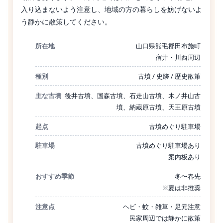
入り込まないよう注意し、地域の方の暮らしを妨げないよ
う静かに散策してください。
所在地
山口県熊毛郡田布施町
宿井・川西周辺
種別
古墳 / 史跡 / 歴史散策
主な古墳
後井古墳、国森古墳、石走山古墳、木ノ井山古
墳、納蔵原古墳、天王原古墳
起点
古墳めぐり駐車場
駐車場
古墳めぐり駐車場あり
案内板あり
おすすめ季節
冬〜春先
※夏は非推奨
注意点
ヘビ・蚊・雑草・足元注意
民家周辺では静かに散策