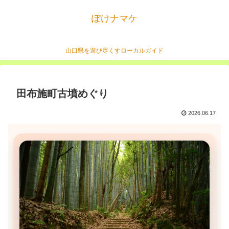
ぽけナマケ
山口県を遊び尽くすローカルガイド
田布施町古墳めぐり
2026.06.17