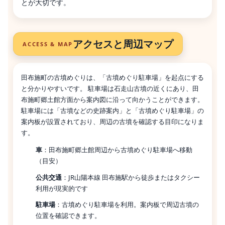
とが大切です。
アクセスと周辺マップ
ACCESS & MAP
田布施町の古墳めぐりは、「古墳めぐり駐車場」を起点にする
と分かりやすいです。 駐車場は石走山古墳の近くにあり、田
布施町郷土館方面から案内図に沿って向かうことができます。
駐車場には「古墳などの史跡案内」と「古墳めぐり駐車場」の
案内板が設置されており、周辺の古墳を確認する目印になりま
す。
車
：田布施町郷土館周辺から古墳めぐり駐車場へ移動
（目安）
公共交通
：JR山陽本線 田布施駅から徒歩またはタクシー
利用が現実的です
駐車場
：古墳めぐり駐車場を利用。案内板で周辺古墳の
位置を確認できます。