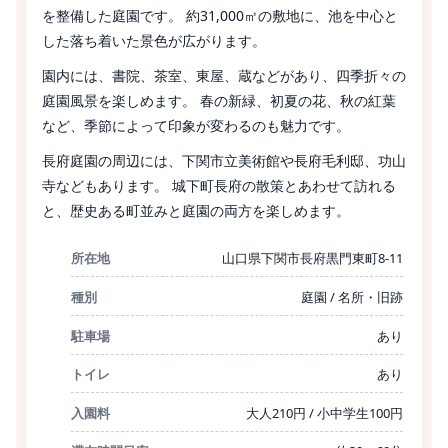
を整備した庭園です。 約31,000㎡の敷地に、池を中心と
した落ち着いた景色が広がります。
園内には、書院、茶室、東屋、蔵などがあり、四季折々の
庭園風景を楽しめます。 春の新緑、初夏の花、秋の紅葉
など、季節によって印象が変わるのも魅力です。
長府庭園の周辺には、下関市立美術館や長府毛利邸、功山
寺などもあります。 城下町長府の散策とあわせて訪れる
と、歴史ある町並みと庭園の両方を楽しめます。
所在地
山口県下関市長府黒門東町8-11
種別
庭園 / 名所・旧跡
駐車場
あり
トイレ
あり
入園料
大人210円 / 小中学生100円