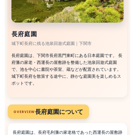
長府庭園
城下町長府に残る池泉回遊式庭園｜下関市
長府庭園は、下関市長府黒門東町にある日本庭園です。 長
府藩の家老・西運長の屋敷跡を整備した池泉回遊式庭園
で、池を中心に書院や茶室、蔵などが配置されています。
城下町長府を散策する途中に、静かな庭園美を楽しめるス
ポットです。
長府庭園について
OVERVIEW
長府庭園は、長府毛利藩の家老格であった西運長の屋敷跡