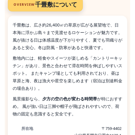
千畳敷について
OVERVIEW
千畳敷は、広さ約26,400㎡の草原が広がる展望地で、日
本海に浮かぶ島々まで見渡せるロケーションが魅力です。
風が抜ける日は体感温度が下がりやすく、夏でも羽織りが
あると安心。冬は防風・防寒があると快適です。
敷地内には、軽食やスイーツが楽しめる「カントリーキッ
チン」があり、景色と合わせて滞在時間を伸ばしやすいス
ポット。 またキャンプ場としても利用されており、昼は
草原と海、夜は漁火や星空を楽しめます（宿泊は別途料金
の場合あり）。
風景撮影なら、
夕方の空の色が変わる時間帯
が特におすす
め。 風が強い日は三脚や帽子が飛ばされやすいので、荷
物の固定も意識すると安全です。
所在地
〒759-4402