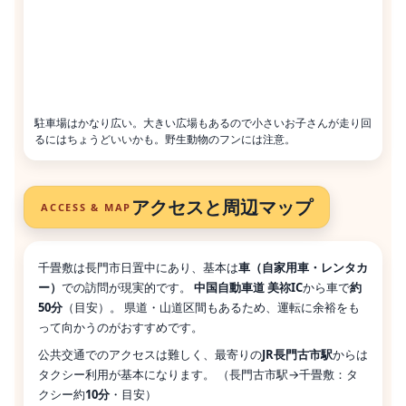
駐車場はかなり広い。大きい広場もあるので小さいお子さんが走り回
るにはちょうどいいかも。野生動物のフンには注意。
アクセスと周辺マップ
ACCESS & MAP
千畳敷は長門市日置中にあり、基本は
車（自家用車・レンタカ
ー）
での訪問が現実的です。
中国自動車道 美祢IC
から車で
約
50分
（目安）。 県道・山道区間もあるため、運転に余裕をも
って向かうのがおすすめです。
公共交通でのアクセスは難しく、最寄りの
JR長門古市駅
からは
タクシー利用が基本になります。 （長門古市駅→千畳敷：タ
クシー約
10分
・目安）