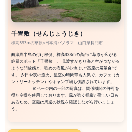
千畳敷（せんじょうじき）
標高333mの草原×日本海パノラマ｜山口県長門市
向津具半島の付け根側、標高333mの高台に草原が広がる
絶景スポット「千畳敷」。 見渡すかぎり海と空がつながる
ような開放感と、強めの海風が心地よい“高原の展望台”で
す。 夕日や夜の漁火、星空の時間帯も人気で、カフェ（カ
ントリーキッチン）やキャンプ場も併設されています。
※ページ内の一部の写真は、関係機関の許可を
得た空撮を使用しております。風が強く操縦が難しい日も
あるため、空撮は周辺の状況を確認しながら行いましょ
う。