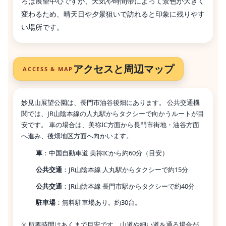
ろは展望中心ですが、天気や時間帯によって景色が大きく
変わるため、晴天日や夕景狙いで訪れると印象に残りやす
い場所です。
アクセスと周辺マップ
ACCESS & MAP
妙見山展望公園は、長門市油谷後畑にあります。 公共交通機
関では、JR山陰本線の人丸駅からタクシーで向かうルートが目
安です。 車の場合は、美祢IC方面から長門市街地・油谷方面
へ進み、後畑地区方面へ向かいます。
車
：中国自動車道 美祢ICから約60分（目安）
公共交通
：JR山陰本線 人丸駅からタクシーで約15分
公共交通
：JR山陰本線 長門市駅からタクシーで約40分
駐車場
：無料駐車場あり。約30台。
※ 所要時間はあくまで目安です。山道や細い道を通る場合が