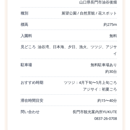
山口県長門市油谷後畑
種別
展望公園 / 自然景観 / 花スポット
標高
約275m
入園料
無料
見どころ
油谷湾、日本海、夕日、漁火、ツツジ、アジサ
イ
駐車場
無料駐車場あり
約30台
おすすめ時期
ツツジ：4月下旬〜5月上旬ごろ
アジサイ：初夏ごろ
滞在時間目安
約15〜40分
問い合わせ
長門市観光案内所YUKUTE
0837-26-0708