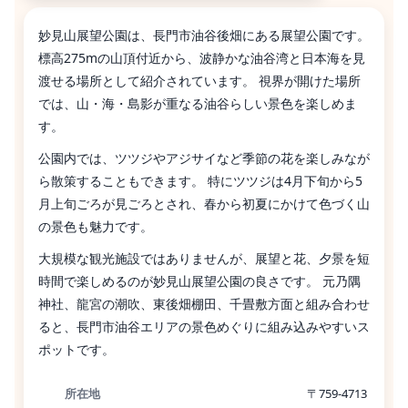
妙見山展望公園は、長門市油谷後畑にある展望公園です。
標高275mの山頂付近から、波静かな油谷湾と日本海を見
渡せる場所として紹介されています。 視界が開けた場所
では、山・海・島影が重なる油谷らしい景色を楽しめま
す。
公園内では、ツツジやアジサイなど季節の花を楽しみなが
ら散策することもできます。 特にツツジは4月下旬から5
月上旬ごろが見ごろとされ、春から初夏にかけて色づく山
の景色も魅力です。
大規模な観光施設ではありませんが、展望と花、夕景を短
時間で楽しめるのが妙見山展望公園の良さです。 元乃隅
神社、龍宮の潮吹、東後畑棚田、千畳敷方面と組み合わせ
ると、長門市油谷エリアの景色めぐりに組み込みやすいス
ポットです。
所在地
〒759-4713