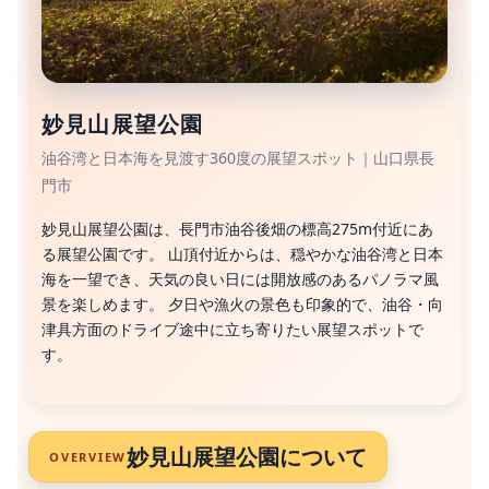
妙見山展望公園
油谷湾と日本海を見渡す360度の展望スポット｜山口県長
門市
妙見山展望公園は、長門市油谷後畑の標高275m付近にあ
る展望公園です。 山頂付近からは、穏やかな油谷湾と日本
海を一望でき、天気の良い日には開放感のあるパノラマ風
景を楽しめます。 夕日や漁火の景色も印象的で、油谷・向
津具方面のドライブ途中に立ち寄りたい展望スポットで
す。
妙見山展望公園について
OVERVIEW