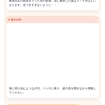
展望台右の獣道を下った先の岩場。岩に激突した波は３～５ｍほどに
なります。近づきすぎないように・・・
3. 秋の夕日
海に溶け込むような夕日。ベンチに座り、波の音を聞きながら堪能し
てください。