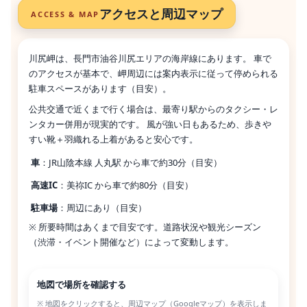
アクセスと周辺マップ
ACCESS & MAP
川尻岬は、長門市油谷川尻エリアの海岸線にあります。 車で
のアクセスが基本で、岬周辺には案内表示に従って停められる
駐車スペースがあります（目安）。
公共交通で近くまで行く場合は、最寄り駅からのタクシー・レ
ンタカー併用が現実的です。 風が強い日もあるため、歩きや
すい靴＋羽織れる上着があると安心です。
車
：JR山陰本線 人丸駅 から車で約30分（目安）
高速IC
：美祢IC から車で約80分（目安）
駐車場
：周辺にあり（目安）
※ 所要時間はあくまで目安です。道路状況や観光シーズン
（渋滞・イベント開催など）によって変動します。
地図で場所を確認する
※ 地図をクリックすると、周辺マップ（Googleマップ）を表示しま