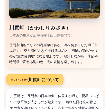
川尻岬（かわしりみさき）
日本海の風景が広がる岬｜山口県長門市
長門市油谷エリアの海岸線にある、海へ突き出した岬「川
尻岬」。 空と海が大きく開ける眺めと、潮風の気配そのも
のが“旅の目的地”になる場所です。 散策しながら、季節や
時間帯で変わる海の色・光の表情を楽しめます。
川尻岬について
OVERVIEW
川尻岬は、長門市の日本海側に位置する岬で、視界いっぱ
いに水平線が広がるのが魅力です。 晴れた日は空の青と
海の青が溶け合うように見え、夕方は斜光で地形の陰影が