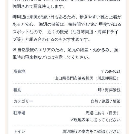
強調されて写真映えします。
岬周辺は潮風が強い日もあるため、歩きやすい靴と上着が
あると安心。 海辺の散策は、短時間でも“来た甲斐”が出る
スポットなので、 近くの観光（油谷湾周辺・海岸ドライ
ブ等）と組み合わせるのもおすすめです。
※ 自然景観のエリアのため、足元の段差・ぬかるみ、強
風時の飛来物などには注意してください。
所在地
〒759-4621
山口県長門市油谷川尻（川尻岬周辺）
種別
岬 / 海岸景観
カテゴリー
自然 / 絶景 / 散策
駐車場
周辺にあり（目安）
※現地表示に従ってください
トイレ
周辺施設の案内をご確認ください