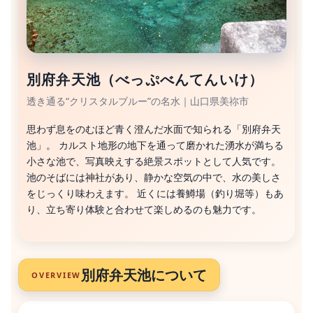
別府弁天池（べっぷべんてんいけ）
透き通る“クリスタルブルー”の名水｜山口県美祢市
思わず息をのむほど青く澄んだ水面で知られる「別府弁天
池」。 カルスト地形の地下を通って磨かれた湧水が満ちる
小さな池で、写真映えする絶景スポットとして人気です。
池のそばには神社があり、静かな空気の中で、水の美しさ
をじっくり味わえます。 近くには養鱒場（釣り堀等）もあ
り、立ち寄り体験と合わせて楽しめるのも魅力です。
別府弁天池について
OVERVIEW