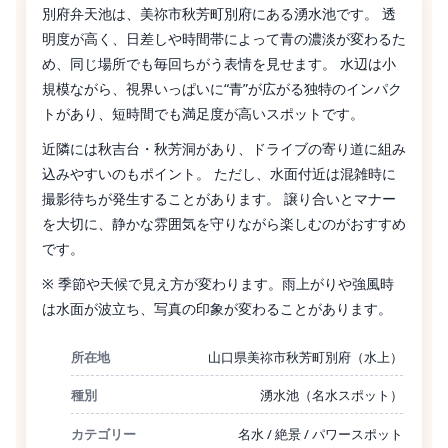
別府弁天池は、美祢市秋芳町別府にある湧水池です。 透
明度が高く、日差しや時間帯によって青の濃淡が変わるた
め、同じ場所でも毎回ちがう表情を見せます。 水辺は小
規模ながら、視界いっぱいに“青”が広がる独特のインパク
トがあり、短時間でも満足度が高いスポットです。
近隣には秋吉台・秋芳洞があり、ドライブの寄り道に組み
込みやすいのもポイント。 ただし、水面付近は混雑時に
撮影待ちが発生することがあります。 譲り合いとマナー
を大切に、静かな雰囲気を守りながら楽しむのがおすすめ
です。
※ 季節や天候で見え方が変わります。雨上がりや強風時
は水面が波立ち、写真の印象が変わることがあります。
所在地
山口県美祢市秋芳町別府（水上）
種別
湧水池（名水スポット）
カテゴリー
名水 / 絶景 / パワースポット