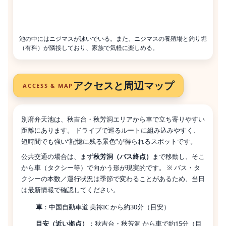
池の中にはニジマスが泳いでいる。また、ニジマスの養殖場と釣り堀
（有料）が隣接しており、家族で気軽に楽しめる。
アクセスと周辺マップ
ACCESS & MAP
別府弁天池は、秋吉台・秋芳洞エリアから車で立ち寄りやすい
距離にあります。 ドライブで巡るルートに組み込みやすく、
短時間でも強い“記憶に残る景色”が得られるスポットです。
公共交通の場合は、まず
秋芳洞（バス終点）
まで移動し、そこ
から車（タクシー等）で向かう形が現実的です。 ※ バス・タ
クシーの本数／運行状況は季節で変わることがあるため、当日
は最新情報で確認してください。
車
：中国自動車道 美祢IC から約30分（目安）
目安（近い拠点）
：秋吉台・秋芳洞 から車で約15分（目