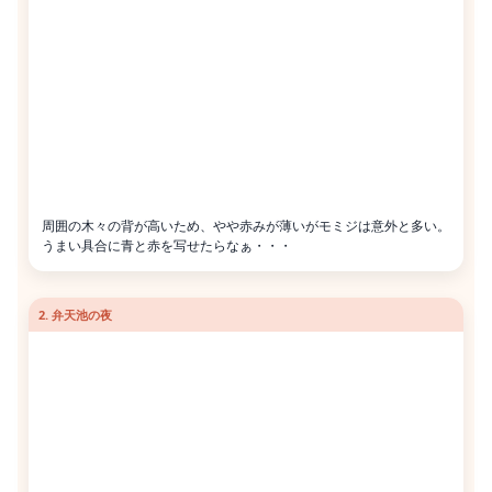
周囲の木々の背が高いため、やや赤みが薄いがモミジは意外と多い。
うまい具合に青と赤を写せたらなぁ・・・
2. 弁天池の夜