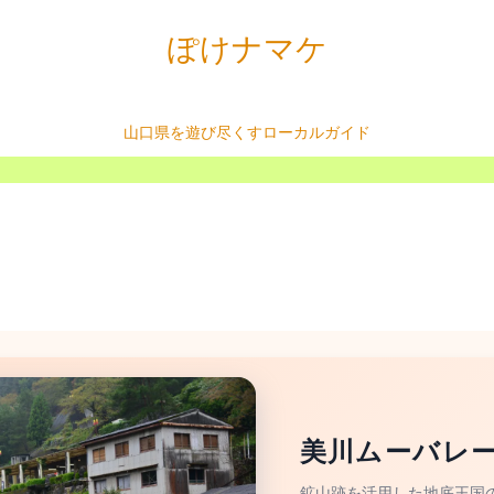
ぽけナマケ
山口県を遊び尽くすローカルガイド
美川ムーバレ
鉱山跡を活用した地底王国