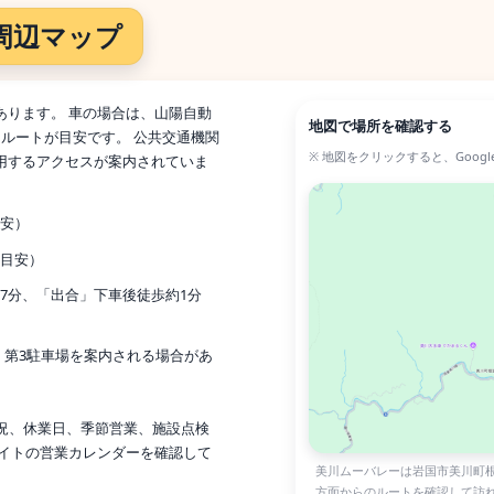
周辺マップ
あります。 車の場合は、山陽自動
地図で場所を確認する
うルートが目安です。 公共交通機関
※ 地図をクリックすると、Goog
用するアクセスが案内されていま
目安）
（目安）
7分、「出合」下車後徒歩約1分
・第3駐車場を案内される場合があ
状況、休業日、季節営業、施設点検
サイトの営業カレンダーを確認して
美川ムーバレーは岩国市美川町根
方面からのルートを確認して訪