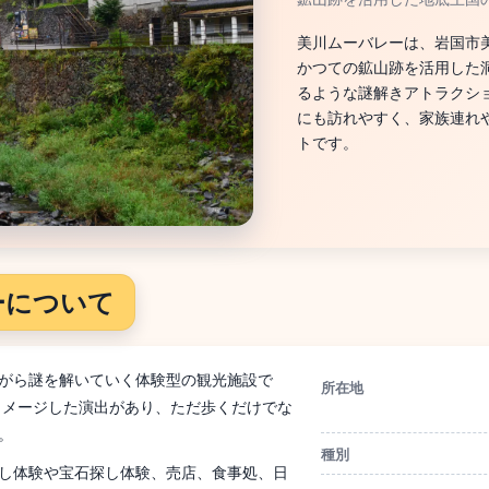
美川ムーバレーは、岩国市
かつての鉱山跡を活用した
るような謎解きアトラクシ
にも訪れやすく、家族連れ
トです。
ーについて
がら謎を解いていく体験型の観光施設で
所在地
イメージした演出があり、ただ歩くだけでな
。
種別
し体験や宝石探し体験、売店、食事処、日