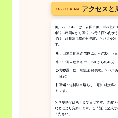
アクセスと
ACCESS & MAP
美川ムーバレーは、岩国市美川町根笠に
車道の岩国ICから国道187号方面へ向か
では、錦川清流線の根笠駅からバスを利
す。
車
：山陽自動車道 岩国ICから約35分（
車
：中国自動車道 六日市ICから約40分
公共交通
：錦川清流線 根笠駅からバス約
（目安）
駐車場
：無料駐車場あり。繁忙期は第2
ります。
※ 所要時間はあくまで目安です。道路
などにより変動します。 訪問前に公式
ください。