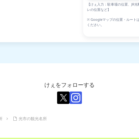
【けぇ入力：駐車場の位置、JR
レの位置など】
※ Googleマップの位置・ル
ください。
けぇをフォローする
所
光市の観光名所