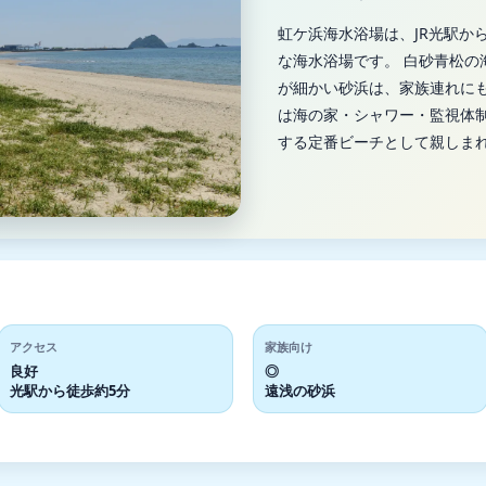
虹ケ浜海水浴場は、JR光駅か
な海水浴場です。 白砂青松の海
が細かい砂浜は、家族連れにも
は海の家・シャワー・監視体
する定番ビーチとして親しま
アクセス
家族向け
良好
◎
光駅から徒歩約5分
遠浅の砂浜