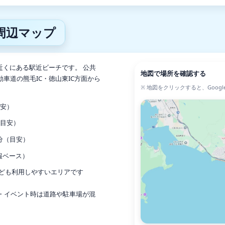
周辺マップ
近くにある駅近ビーチです。 公共
地図で場所を確認する
車道の熊毛IC・徳山東IC方面から
※ 地図をクリックすると、Goog
目安）
（目安）
分（目安）
報ベース）
ども利用しやすいエリアです
祝・イベント時は道路や駐車場が混