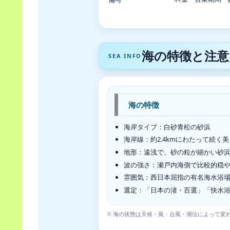
海の特徴と注意
SEA INFO
海の特徴
海岸タイプ：白砂青松の砂浜
海岸線：約2.4kmにわたって続く
地形：遠浅で、砂の粒が細かい砂
波の強さ：瀬戸内海側で比較的穏
雰囲気：西日本屈指の有名海水浴
選定：「日本の渚・百選」「快水
※ 海の状態は天候・風・台風・潮位によって変