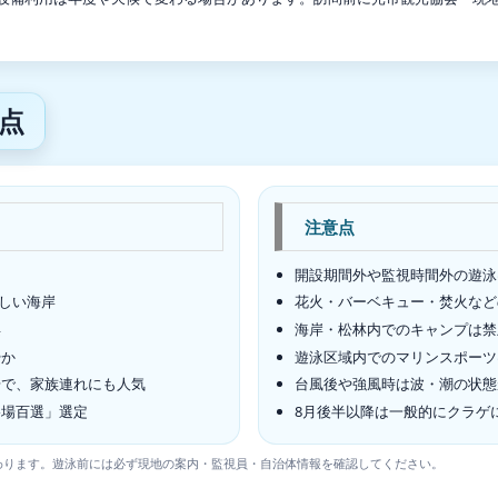
点
注意点
開設期間外や監視時間外の遊泳
美しい海岸
花火・バーベキュー・焚火など
浜
海岸・松林内でのキャンプは禁
やか
遊泳区域内でのマリンスポーツ
場で、家族連れにも人気
台風後や強風時は波・潮の状態
浴場百選」選定
8月後半以降は一般的にクラゲ
わります。遊泳前には必ず現地の案内・監視員・自治体情報を確認してください。