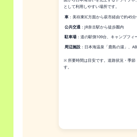
として利用しやすい場所です。
車
：美祢東IC方面から萩市経由で約45分
公共交通
：JR奈古駅から徒歩圏内
駐車場
：道の駅側109台、キャンプフィ
周辺施設
：日本海温泉「鹿島の湯」、ABU 
※ 所要時間は目安です。道路状況・季
す。