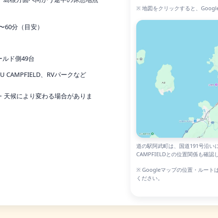
※ 地図をクリックすると、Goog
〜60分（目安）
ールド側49台
CAMPFIELD、RVパークなど
節・天候により変わる場合がありま
道の駅阿武町は、国道191号沿い
CAMPFIELDとの位置関係も確
※ Googleマップの位置・ル
ください。