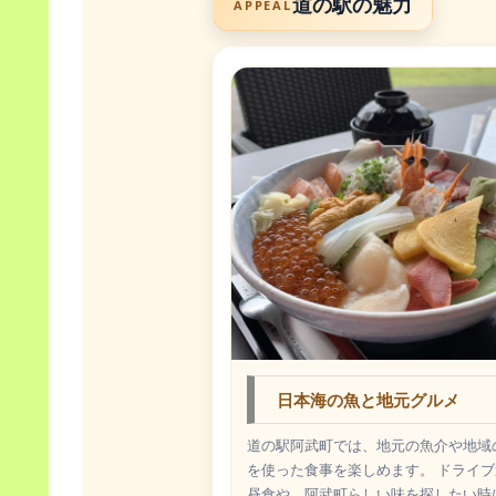
道の駅の魅力
APPEAL
日本海の魚と地元グルメ
道の駅阿武町では、地元の魚介や地域
を使った食事を楽しめます。 ドライ
昼食や、阿武町らしい味を探したい時