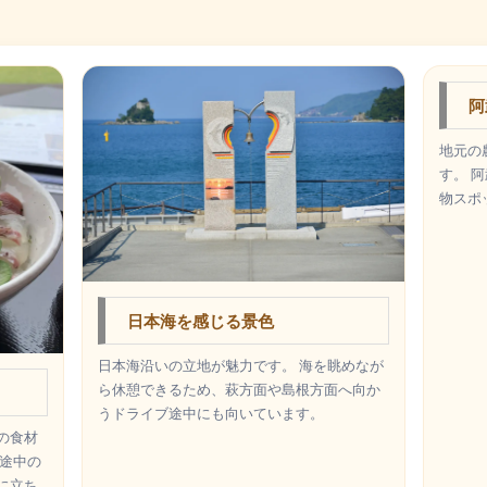
阿
地元の
す。 
物スポ
日本海を感じる景色
日本海沿いの立地が魅力です。 海を眺めなが
ら休憩できるため、萩方面や島根方面へ向か
うドライブ途中にも向いています。
の食材
ブ途中の
に立ち